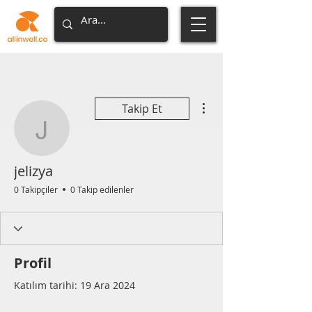
Diğer Eylemler
Takip Et
jelizya
jelizya
0 Takipçiler
0 Takip edilenler
Profil
Katılım tarihi: 19 Ara 2024