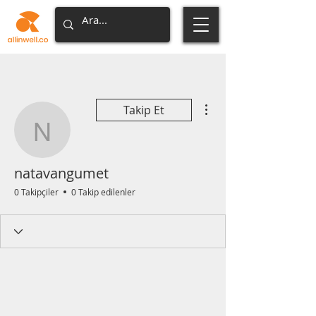
Diğer Eylemler
Takip Et
natavangumet
natavangumet
0 Takipçiler
0 Takip edilenler